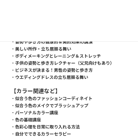
イベント・セミナー例
【ウォーキング関連】
・
健康ウォーキングレクチャー
・
パンプスウォーキングレクチャー
・
姿勢や歩き方の健康的＆美的効果の講演
・
美しい所作・立ち居振る舞い
・
ボディメーキングとレーニング＆ストレッチ
・
子供の姿勢と歩き方レクチャー（父兄向けもあり）
・
ビジネスが決まる！男性の姿勢と歩き方
・
ウエディングドレスの立ち居振る舞い
【カラー関連など】
・
似合う色のファッションコーディネイト
・
似合う色のメイクでブラッシュアップ
・
パーソナルカラー講座
・
色の基礎講座
・
色彩心理を日常に取り入れる方法
・
自分でできるカラーセラピー